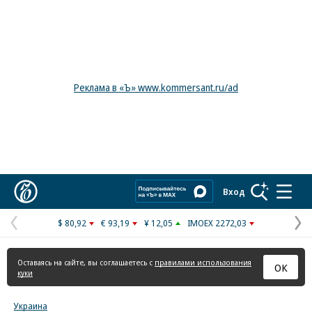
Реклама в «Ъ» www.kommersant.ru/ad
Коммерсантъ
Вход
$ 80,92
€ 93,19
¥ 12,05
IMOEX 2272,03
Предыдущая
С
страница
с
Оставаясь на сайте, вы соглашаетесь с
правилами использования
ОК
куки
Украина