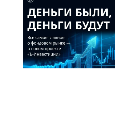
Благотворительный фонд
18+ реклама
О «Коммерсанте»
Android
Архив
Обратная связь
Контакты
Правовая информация
Реклама
E-mail рассылки