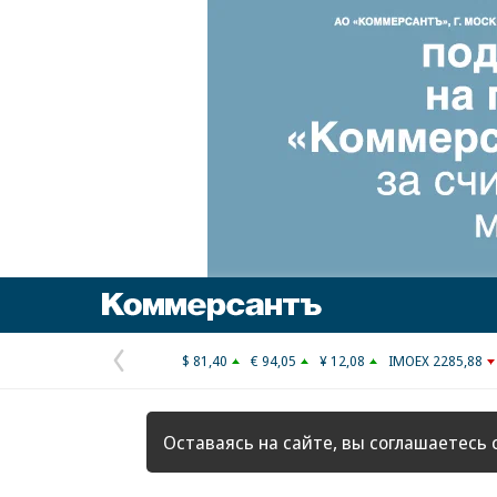
Коммерсантъ
$ 81,40
€ 94,05
¥ 12,08
IMOEX 2285,88
Предыдущая
страница
Оставаясь на сайте, вы соглашаетесь 