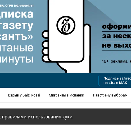
Реклама в «Ъ» www.kommersant.ru/ad
Взрыв у Balzi Rossi
Мигранты в Испании
Навстречу выборам
с
правилами использования куки