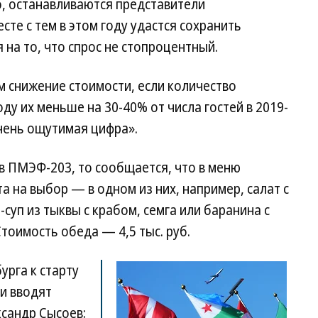
ло, останавливаются представители
сте с тем в этом году удастся сохранить
 на то, что спрос не стопроцентный.
им снижение стоимости, если количество
оду их меньше на 30-40% от числа гостей в 2019-
очень ощутимая цифра».
ов ПМЭФ-203, то сообщается, что в меню
та на выбор — в одном из них, например, салат с
суп из тыквы с крабом, семга или баранина с
тоимость обеда — 4,5 тыс. руб.
рга к старту
и вводят
ксандр Сысоев: