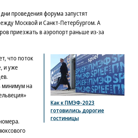
в дни проведения форума запустят
ежду Москвой и Санкт-Петербургом. А
ров приезжать в аэропорт раньше из-за
т, что поток
, и уже
ев.
ь минимум на
Гельвеция»
Как к ПМЭФ-2023
готовились дорогие
гостиницы
номера.
люксового