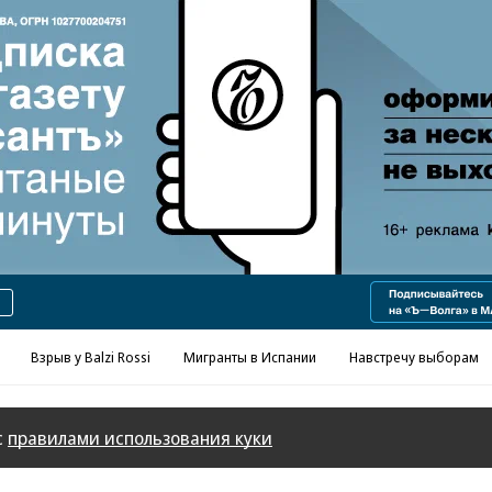
Реклама в «Ъ» www.kommersant.ru/ad
Взрыв у Balzi Rossi
Мигранты в Испании
Навстречу выборам
с
правилами использования куки