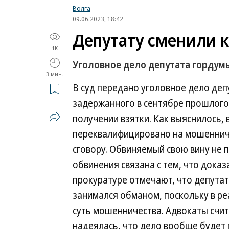
Волга
09.06.2023, 18:42
Депутату сменили 
1K
Уголовное дело депутата гордумы
3 мин.
В суд передано уголовное дело деп
задержанного в сентябре прошлого
получении взятки. Как выяснилось,
переквалифицировано на мошеннич
сговору. Обвиняемый свою вину не 
обвинения связана с тем, что доказ
прокуратуре отмечают, что депутат
занимался обманом, поскольку в реа
суть мошенничества. Адвокаты счит
надеялась, что дело вообще будет