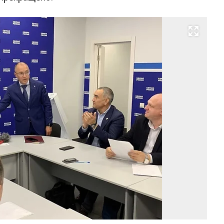
Развернуть на весь экран
Фо
ug