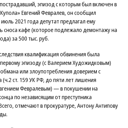
 пострадавший, эпизод с которым был включен в
«Купола» Евгений Февралев, он сообщил
о июль 2021 года депутат предлагал ему
ть сноса кафе (которое подлежало демонтажу на
да) за 500 тыс. руб.
е следствия квалификация обвинения была
 первому эпизоду (с Валерием Художидковым)
 обмана или злоупотребления доверием с
ч.2 ст. 159 УК РФ, до пяти лет лишения
 Евгением Февралевым) — в покушении на
конца по независящим от преступника
. Всего, отмечают в прокуратуре, Антону Антипову
ды.