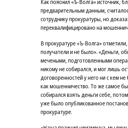
Как пояснил «Ъ-Волга» источник, бл
предварительным данным, считалось
сотруднику прокуратуры, но доказа
переквалифицировано на мошеннич
В прокуратуре «Ъ-Волга» отметили,
получатели и не было». «Деньги, о
мечеными, подготовленными операт
никому не собирался, и мог лишь ос
договоренностей у него ни с кем не
как мошенничество. То же самое бы
собирался взять деньги себе, потом
уже было опубликованное постанов
прокуратуре.
«Наша позиция неизменна, мы вину