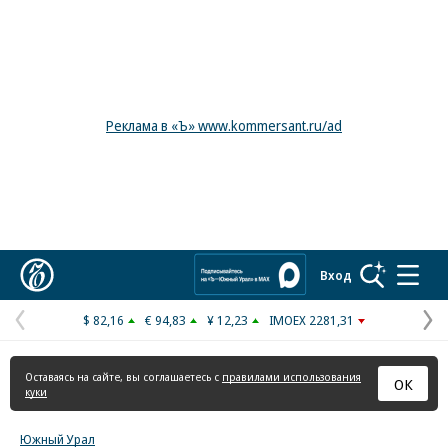
Реклама в «Ъ» www.kommersant.ru/ad
Коммерсантъ
Вход
$ 82,16
€ 94,83
¥ 12,23
IMOEX 2281,31
Предыдущая
С
страница
с
Оставаясь на сайте, вы соглашаетесь с
правилами использования
ОК
куки
Южный Урал