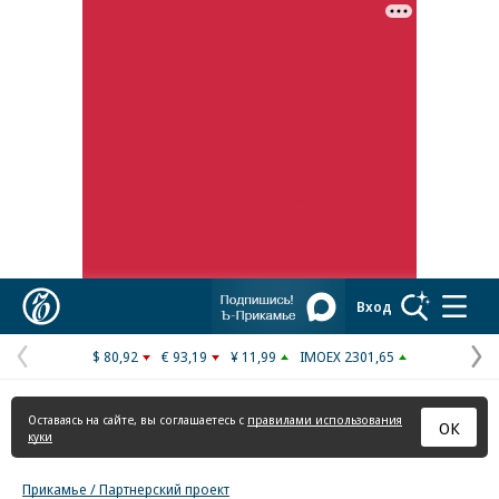
Реклама в «Ъ» www.kommersant.ru/ad
Коммерсантъ
Вход
$ 80,92
€ 93,19
¥ 11,99
IMOEX 2301,65
Предыдущая
С
страница
с
Оставаясь на сайте, вы соглашаетесь с
правилами использования
ОК
куки
Прикамье / Партнерский проект