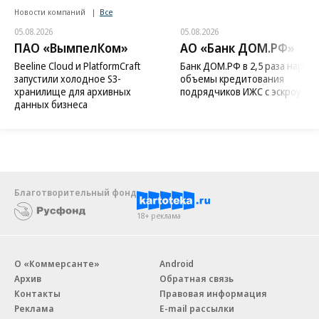
Новости компаний
Все
05.08.2026
05.08.2026
ПАО «ВымпелКом»
АО «Банк ДОМ.РФ»
Beeline Cloud и PlatformCraft
Банк ДОМ.РФ в 2,5 раза нараст
запустили холодное S3-
объемы кредитования
хранилище для архивных
подрядчиков ИЖС с эскроу
данных бизнеса
Благотворительный фонд
18+ реклама
О «Коммерсанте»
Android
Архив
Обратная связь
Контакты
Правовая информация
Реклама
E-mail рассылки