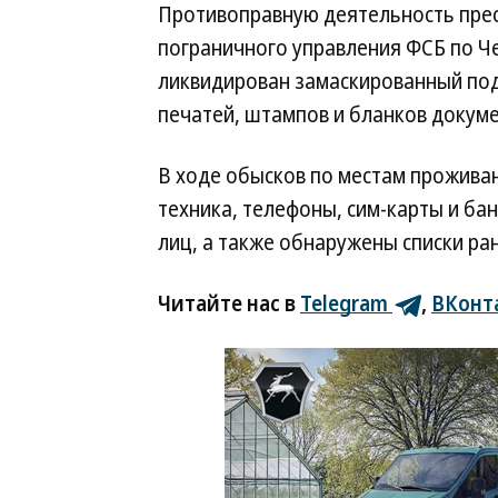
Противоправную деятельность прес
пограничного управления ФСБ по Ч
ликвидирован замаскированный под
печатей, штампов и бланков докум
В ходе обысков по местам прожив
техника, телефоны, сим-карты и ба
лиц, а также обнаружены списки ра
Читайте нас в
Telegram
,
ВКонт