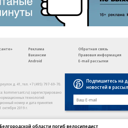
санте»
Реклама
Обратная связь
Вакансии
Правовая информация
Android
E-mail рассылки
Подпишитесь на 
реулок д. 41,
тел. +7 (495) 797-69-70.
Партнерские проекты/матери
новостей в рассы
«Промо» и «Официальное со
а: kommersant.ru) зарегистрировано
нформационных технологий
На kommersant.ru применяют
ционный номер и дата принятия
1 октября 2019 г.
 Белгородской области погиб велосипедист