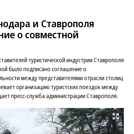
нодара и Ставрополя
ние о совместной
ставителей туристической индустрии Ставрополя
орой было подписано соглашение о
ельности между представителями отрасли столиц
мевает организацию туристских поездок между
ает пресс-служба администрации Ставрополя.
Развернуть на весь экран
Фо