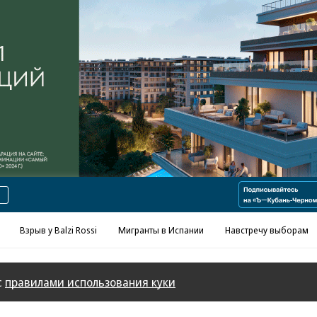
Реклама в «Ъ» www.kommersant.ru/ad
Взрыв у Balzi Rossi
Мигранты в Испании
Навстречу выборам
с
правилами использования куки