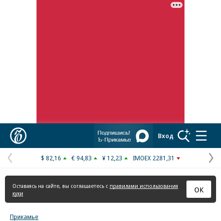
Реклама в «Ъ» www.kommersant.ru/ad
Коммерсантъ
Вход
$ 82,16
€ 94,83
¥ 12,23
IMOEX 2281,31
Предыдущая
С
страница
с
Оставаясь на сайте, вы соглашаетесь с
правилами использования
ОК
куки
Прикамье