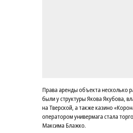
Права аренды объекта несколько ра
были у структуры Якова Якубова, 
на Тверской, а также казино «Корона
оператором универмага стала торго
Максима Блажко.