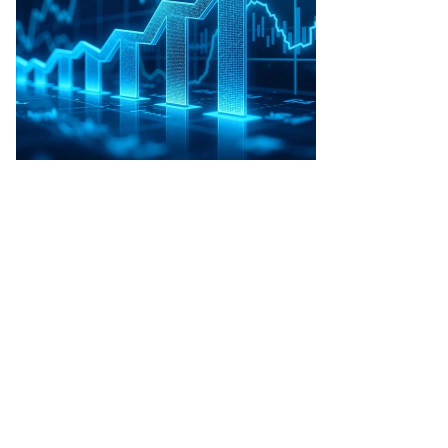
то:
ександр
заков,
ммерсантъ