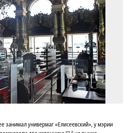
Фо
Ал
Ка
Ко
е занимал универмаг «Елисеевский», у мэрии