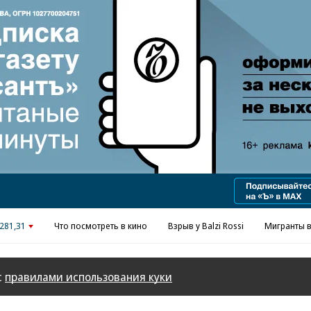
Реклама в «Ъ» www.kommersant.ru/ad
281,31
Что посмотреть в кино
Взрыв у Balzi Rossi
Мигранты в
с
правилами использования куки