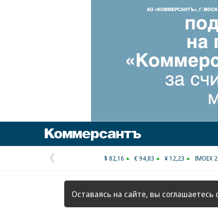
Коммерсантъ
$ 82,16
€ 94,83
¥ 12,23
IMOEX 2
Предыдущая
страница
Оставаясь на сайте, вы соглашаетесь 