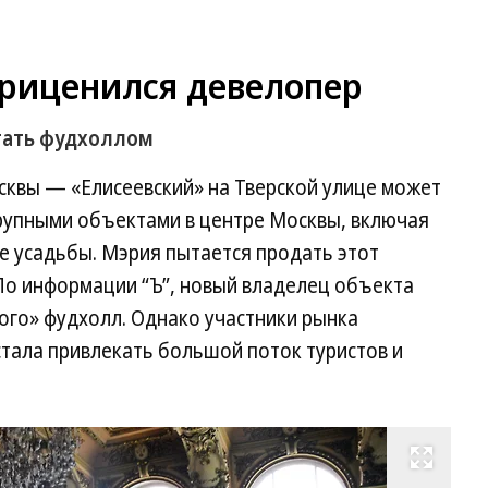
приценился девелопер
тать фудхоллом
сквы — «Елисеевский» на Тверской улице может
крупными объектами в центре Москвы, включая
е усадьбы. Мэрия пытается продать этот
По информации “Ъ”, новый владелец объекта
ого» фудхолл. Однако участники рынка
тала привлекать большой поток туристов и
Развернуть на весь экран