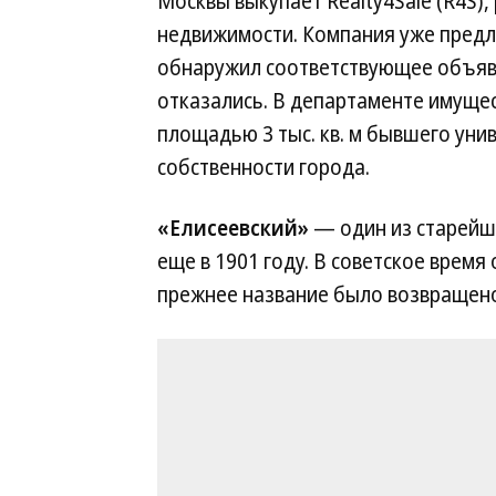
Москвы выкупает Realty4Sale (R4S),
недвижимости. Компания уже предла
обнаружил соответствующее объявле
отказались. В департаменте имуще
площадью 3 тыс. кв. м бывшего уни
собственности города.
«Елисеевский»
— один из старейш
еще в 1901 году. В советское время
прежнее название было возвращено 