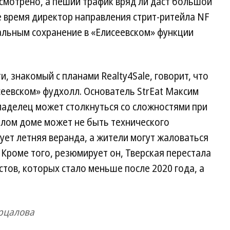
смотрено, а пеший трафик вряд ли даст большой
е время директор направления стрит-ритейла NF
альным сохранение в «Елисеевском» функции
, знакомый с планами Realty4Sale, говорит, что
еевском» фудхолл. Основатель StrEat Максим
ладелец может столкнуться со сложностями при
илом доме может не быть технического
вует летняя веранда, а жители могут жаловаться
 Кроме того, резюмирует он, Тверская перестала
стов, которых стало меньше после 2020 года, а
рцалова