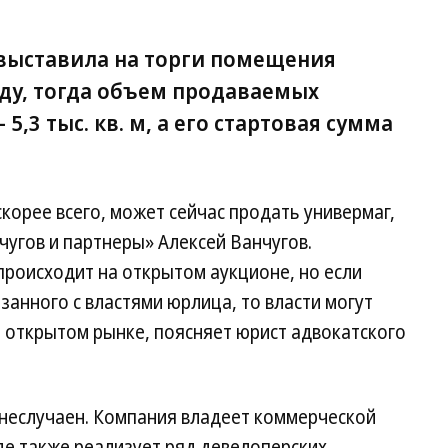
выставила на торги помещения
оду, тогда объем продаваемых
,3 тыс. кв. м, а его стартовая сумма
корее всего, может сейчас продать универмаг,
угов и партнеры» Алексей Ванчугов.
происходит на открытом аукционе, но если
занного с властями юрлица, то власти могут
и открытом рынке, поясняет юрист адвокатского
 неслучаен. Компания владеет коммерческой
де также реализует ряд девелоперских