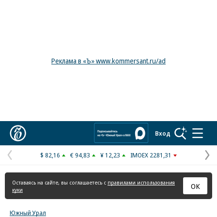
Реклама в «Ъ» www.kommersant.ru/ad
Коммерсантъ
Вход
$ 82,16
€ 94,83
¥ 12,23
IMOEX 2281,31
Предыдущая
С
страница
с
Оставаясь на сайте, вы соглашаетесь с
правилами использования
ОК
куки
Южный Урал