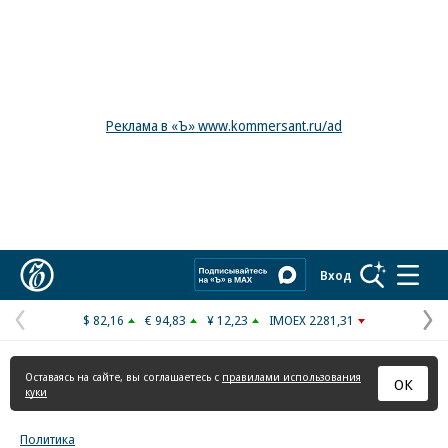
Реклама в «Ъ» www.kommersant.ru/ad
Коммерсантъ
Вход
$ 82,16
€ 94,83
¥ 12,23
IMOEX 2281,31
Предыдущая
С
страница
с
Оставаясь на сайте, вы соглашаетесь с
правилами использования
ОК
куки
Политика