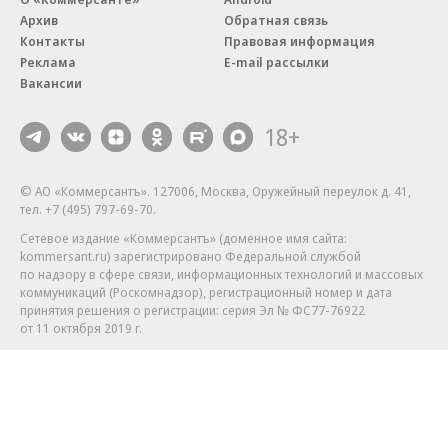
Архив
Обратная связь
Контакты
Правовая информация
Реклама
E-mail рассылки
Вакансии
18+
© АО «Коммерсантъ». 127006, Москва, Оружейный переулок д. 41,
тел. +7 (495) 797-69-70.
Сетевое издание «Коммерсантъ» (доменное имя сайта:
kommersant.ru) зарегистрировано Федеральной службой
по надзору в сфере связи, информационных технологий и массовых
коммуникаций (Роскомнадзор), регистрационный номер и дата
принятия решения о регистрации: серия
Эл № ФС77-76922
от 11 октября 2019 г.
Партнерские проекты/материалы, новости компаний, материалы
с пометкой «Промо» и «Официальное сообщение» опубликованы
на коммерческой основе.
На kommersant.ru применяются рекомендательные технологии.
Подробнее