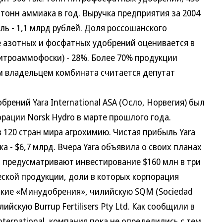
 тонн аммиака в год. Выручка предприятия за 2004
ль - 1,1 млрд рублей. Доля россошанского
 азотных и фосфатных удобрений оценивается в
нитроаммофоски) - 28%. Более 70% продукции
им владельцем комбината считается депутат
ений Yara International ASA (Осло, Норвегия) был
рации Norsk Hydro в марте прошлого года.
 120 стран мира агрохимию. Чистая прибыль Yara
ка - $6,7 млрд.
Вчера Yara объявила о своих планах
и предусматривают инвестирование $160 млн в три
ской продукции, доли в которых корпорация
ские «Минудобрения», чилийскую SQM (Sociedad
алийскую Burrup Fertilisers Pty Ltd. Как сообщили в
ternational, компания пока не определились с тем,