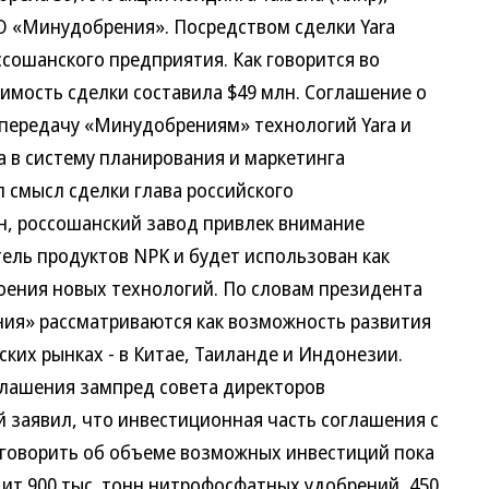
О «Минудобрения». Посредством сделки Yara
сошанского предприятия. Как говорится во
мость сделки составила $49 млн. Соглашение о
 передачу «Минудобрениям» технологий Yara и
 в систему планирования и маркетинга
 смысл сделки глава российского
ин, россошанский завод привлек внимание
ель продуктов NPK и будет использован как
ения новых технологий. По словам президента
ия» рассматриваются как возможность развития
ких рынках - в Китае, Таиланде и Индонезии.
глашения зампред совета директоров
заявил, что инвестиционная часть соглашения с
и говорить об объеме возможных инвестиций пока
т 900 тыс. тонн нитрофосфатных удобрений, 450