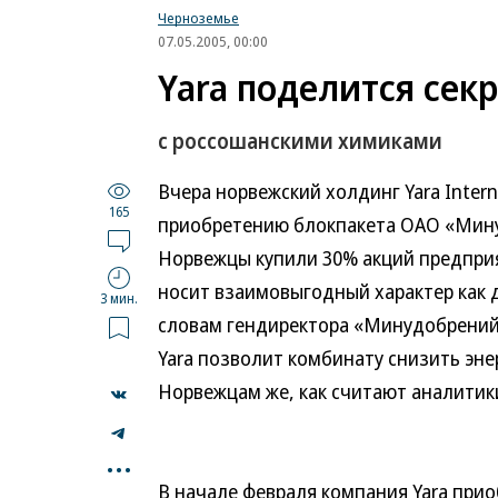
Черноземье
07.05.2005, 00:00
Yara поделится сек
с россошанскими химиками
Вчера норвежский холдинг Yara Inter
165
приобретению блокпакета ОАО «Мину
Норвежцы купили 30% акций предприят
носит взаимовыгодный характер как д
3 мин.
словам гендиректора «Минудобрений
Yara позволит комбинату снизить эне
Норвежцам же, как считают аналитик
...
В начале февраля компания Yara приоб