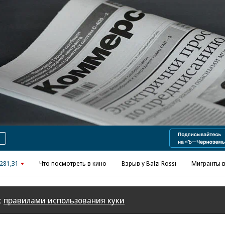
281,31
Что посмотреть в кино
Взрыв у Balzi Rossi
Мигранты в
с
правилами использования куки