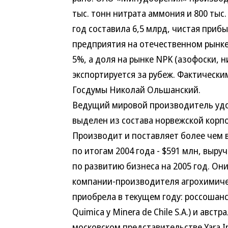
тыс. тонн нитрата аммония и 800 тыс.
год составила 6,5 млрд, чистая прибы
предприятия на отечественном рынке
5%, а доля на рынке NPK (азофоски, 
экспортируется за рубеж. Фактическ
Госдумы Николай Ольшанский.
Ведущий мировой производитель удобр
выделен из состава норвежской корпо
Производит и поставляет более чем в
по итогам 2004 года - $591 млн, выруч
по развитию бизнеса на 2005 год. Он
компании-производителя агрохимиче
приобрела в текущем году: россошан
Quimica y Minera de Chile S.A.) и австр
московском представительстве Yara In