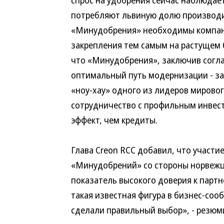
спрос на удобрения сейчас наблюдает
потребляют львиную долю производим
«Минудобрения» необходимы компани
закрепления тем самым на растущем 
что «Минудобрения», заключив согл
оптимальный путь модернизации - за
«ноу-хау» одного из лидеров мирово
сотрудничество с профильным инвес
эффект, чем кредиты.
Глава Creon RCC добавил, что участи
«Минудобрений» со стороны норвежце
показатель высокого доверия к партн
такая известная фигура в бизнес-со
сделали правильный выбор», - резюм