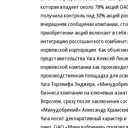
которая владеет около 78% акций ОА
получила контроль над 30% акций рос
вчерашнем сообщении компании, стои
приобретении акций включает в себя
интеграцию россошанского комбината
норвежской корпорации. Как объяснил
представительства Yara Алексей Лис
норвежской компании как производит
производственная площадка для осво
Yara Торлеифа Энджера, «Минудобрен
бизнеса компании на ключевых азиатс
Впрочем, сразу после заключения со
«Минудобрений» Александр Крымский 
Yara носит декларативный характер 
рано.
ОАО «Минудобрения» производи