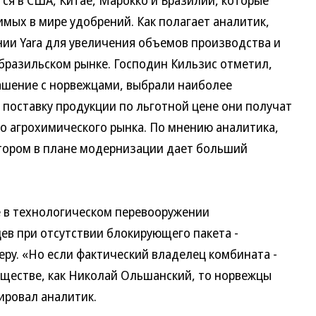
ся в США, Китае, Марокко и Бразилии, которые
ых в мире удобрений. Как полагает аналитик,
и Yara для увеличения объемов производства и
бразильском рынке. Господин Кильзис отметил,
ашение с норвежцами, выбрали наиболее
 поставку продукции по льготной цене они получат
го агрохимического рынка. По мнению аналитика,
тором в плане модернизации дает больший
е в технологическом перевооружении
в при отсутствии блокирующего пакета -
еру. «Но если фактический владелец комбината -
обществе, как Николай Ольшанский, то норвежцы
ировал аналитик.