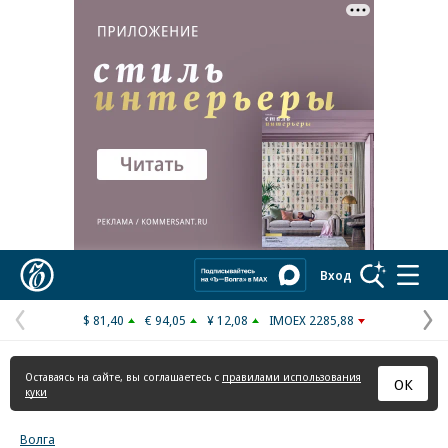
Реклама в «Ъ» www.kommersant.ru/ad
Коммерсантъ
Вход
$ 81,40
€ 94,05
¥ 12,08
IMOEX 2285,88
Предыдущая
С
страница
с
Оставаясь на сайте, вы соглашаетесь с
правилами использования
ОК
куки
Волга