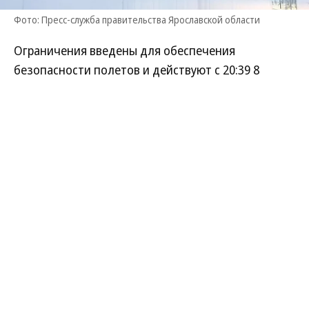
Фото: Пресс-служба правительства Ярославской области
Ограничения введены для обеспечения
безопасности полетов и действуют с 20:39 8
августа. Согласно данным онлайн-табло, в 22:40
должен прилететь самолет из Казани. На 21:00
запланирован вылет в Санкт-Петербург, на 23:20
— в Казань. Пока информация об изменениях в
расписании не отражена на сайте аэропорта.
Режим беспилотной опасности в Ярославской
области 8 августа не объявлялся.
Алла Чижова
Читайте нас в
Дзене
и во
Вконтакте