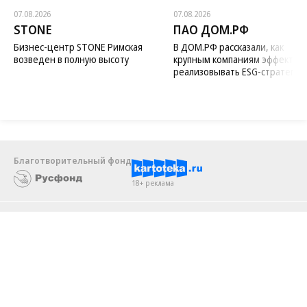
07.08.2026
07.08.2026
STONE
ПАО ДОМ.РФ
Бизнес-центр STONE Римская
В ДОМ.РФ рассказали, как
возведен в полную высоту
крупным компаниям эффектив
реализовывать ESG-стратегию
Благотворительный фонд
18+ реклама
О «Коммерсанте»
Android
Архив
Обратная связь
Контакты
Правовая информация
Реклама
E-mail рассылки
Вакансии