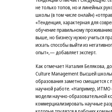
тенденций отмечает следующую: се
не только топов, но и линейных рук
школы (в том числе онлайн) «отпра
«Тенденция, характерная для совр
обучение правильному проживанию 
выше, но бизнесу нужно учиться пр
искать способы выйти из негативно
опыт»,— добавляет эксперт.
Как отмечает Наталия Белякова, до
Culture Management Высшей школы 
образования заметно смещается с 
научной работе. «Например, ИТМО 
модели научно-образовательной ко
коммерциализировать научные разра
которые трудятся в рабочих команд