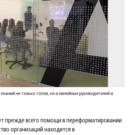
хо
по
ур
зн
не
то
то
но
и
ли
ру
и
пе
Фо
Ев
Па
знаний не только топов, но и линейных руководителей и
Ко
ут прежде всего помощи в переформатировании
тво организаций находится в