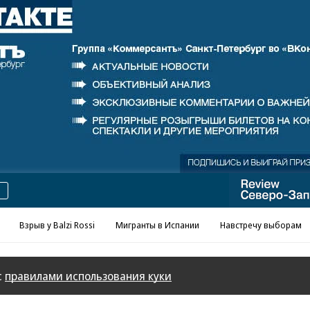
Реклама в «Ъ» www.kommersant.ru/ad
Взрыв у Balzi Rossi
Мигранты в Испании
Навстречу выборам
с
правилами использования куки