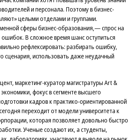
йчас компании хотят повышать уровень знаний
оводителей и персонала. Поэтому в бизнес-
вляют» целыми отделами и группами.
еменной сферы бизнес-образования,— спрос на
ошибок. В сложное время шанс оступиться
авильно рефлексировать: разбирать ошибку,
го сценария, использовать даже неудачный
цент, маркетинг-куратор магистратуры Art &
экономики, фокус в сегменте высшего
подготовки кадров к практико-ориентированной
сегодня переходит от модели университета к
рпорации, которая позволяет довольно быстро
ботки. Ученые создают их, а студенты,
ах, лабораториях, участвуют в выводе на рынок