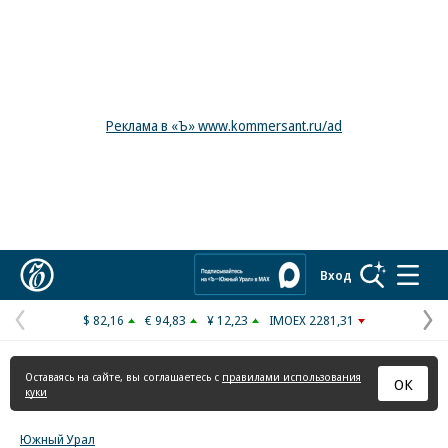
Реклама в «Ъ» www.kommersant.ru/ad
Коммерсантъ
Вход
$ 82,16
€ 94,83
¥ 12,23
IMOEX 2281,31
Предыдущая
С
страница
с
Оставаясь на сайте, вы соглашаетесь с
правилами использования
ОК
куки
Южный Урал