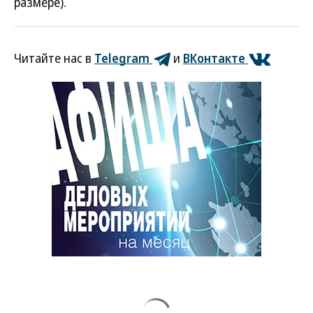
размере).
Читайте нас в
Telegram
и
ВКонтакте