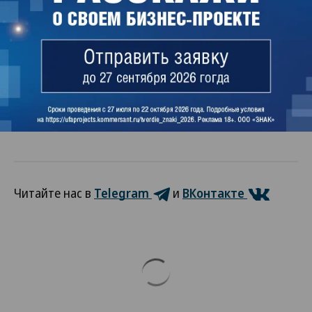
Для участия в специальной военной операции в
Башкирии были созданы добровольческие
батальоны имени генерал-майора Минигали
Шаймуратова, героя России Александра
Доставалова и Салавата Юлаева.
Влада Шипилова
Читайте нас в
Telegram
и
ВКонтакте