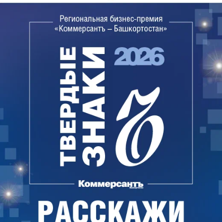
рассмотреть эту идею министру образования
республики Айбулату Хажину: «Посмотрите. Идея,
мне кажется, разумная. Я думаю, что это
достойно». «Отработаем», — отозвался Айбулат
Хажин.
Для «шаймуратовских классов» предусмотрена
единая форма, широкий спектр дополнительного
образования, включающий в себя строевую,
огневую, спортивную подготовку, кружки по
хореографии, вокалу, национальным
музыкальным инструментам и национальным
видам спорта. Ранее Айбулат Хажин сообщал, что
в республике создано около 12 таких классов.
Планировалось, что в этом году будет создано 82
новых «шаймуратовских класса».