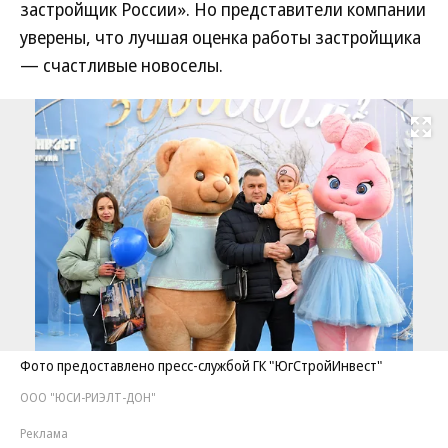
застройщик России». Но представители компании
уверены, что лучшая оценка работы застройщика
— счастливые новоселы.
Развернуть на
Фото предоставлено пресс-службой ГК "ЮгСтройИнвест"
ООО "ЮСИ-РИЭЛТ-ДОН"
Реклама