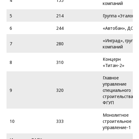
4
155
компаний
5
214
Группа «Эталон»
6
244
«Автобан», ДСК
«Инград», группа
7
280
компаний
Концерн
8
310
«Титан-2»
Главное
управление
9
320
специального
строительства,
ФГУП
Монолитное
10
333
строительное
управление-1