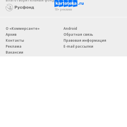
Благотворительный фонд
18+ реклама
О «Коммерсанте»
Android
Архив
Обратная связь
Контакты
Правовая информация
Реклама
E-mail рассылки
Вакансии
18+
© АО «Коммерсантъ». 127006, Москва, Оружейный переулок д. 41,
тел. +7 (495) 797-69-70.
Сетевое издание «Коммерсантъ» (доменное имя сайта:
kommersant.ru) зарегистрировано Федеральной службой
по надзору в сфере связи, информационных технологий и массовых
коммуникаций (Роскомнадзор), регистрационный номер и дата
принятия решения о регистрации: серия
Эл № ФС77-76922
от 11 октября 2019 г.