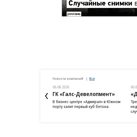
Новости компаний
Все
06.08.2026
06.
ГК «Галс-Девелопмент»
«Д
В бизнес-центре «Адмирал» в Южном
Тре
порту залит первый куб бетона
нед
слу