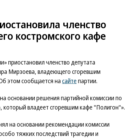
риостановила членство
его костромского кафе
ии» приостановил членство депутата
яра Мирзоева, владеющего сгоревшим
 Об этом сообщается на
сайте
партии.
«на основании решения партийной комиссии по
а, который владеет сгоревшим кафе "Полигон"».
нял на основании рекомендации комиссии
 особо тяжких последствий трагедии и