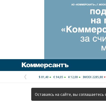
Коммерсантъ
$ 81,40
€ 94,05
¥ 12,08
IMOEX 2285,88
Предыдущая
страница
Оставаясь на сайте, вы соглашаетесь 