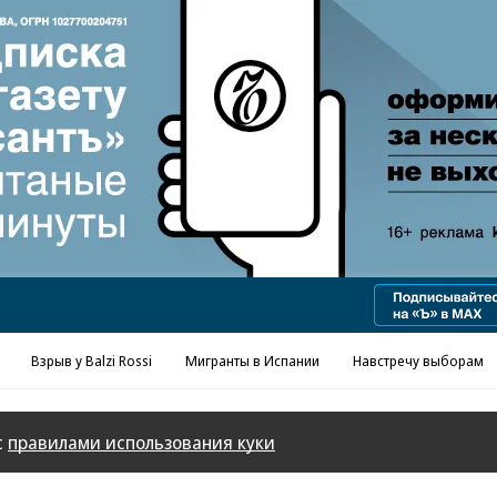
Реклама в «Ъ» www.kommersant.ru/ad
Взрыв у Balzi Rossi
Мигранты в Испании
Навстречу выборам
с
правилами использования куки