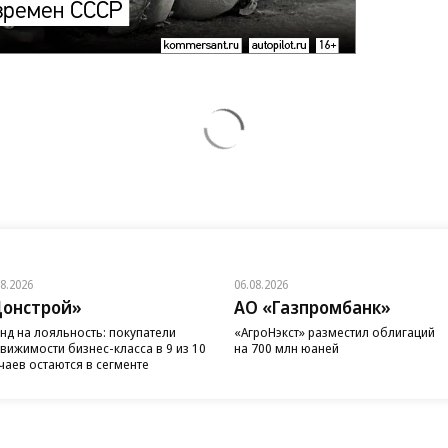
08.2026
06.08.2026
онстрой»
АО «Газпромбанк»
нд на лояльность: покупатели
«АгроНэкст» разместил облигаций
вижимости бизнес-класса в 9 из 10
на 700 млн юаней
чаев остаются в сегменте