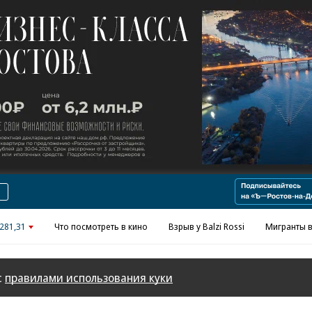
Реклама в «Ъ» www.kommersant.ru/ad
281,31
Что посмотреть в кино
Взрыв у Balzi Rossi
Мигранты в
с
правилами использования куки