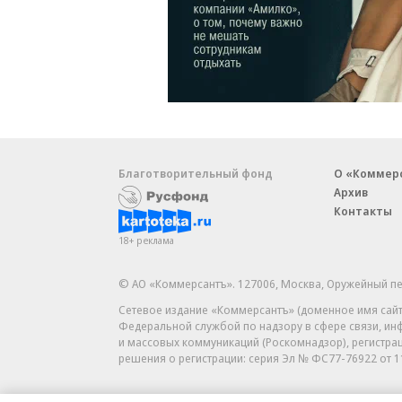
Благотворительный фонд
О «Коммер
Архив
Контакты
18+ реклама
© АО «Коммерсантъ». 127006, Москва, Оружейный пе
Сетевое издание «Коммерсантъ» (доменное имя сайт
Федеральной службой по надзору в сфере связи, и
и массовых коммуникаций (Роскомнадзор), регистра
решения о регистрации: серия
Эл № ФС77-76922
от 1