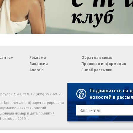
санте»
Реклама
Обратная связь
Вакансии
Правовая информация
Android
E-mail рассылки
Подпишитесь на 
реулок д. 41,
тел. +7 (495) 797-69-70.
Партнерские проекты/матери
новостей в рассы
«Промо» и «Официальное со
а: kommersant.ru) зарегистрировано
нформационных технологий
На kommersant.ru применяют
ционный номер и дата принятия
1 октября 2019 г.