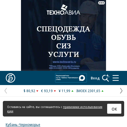
Реклама в «Ъ» www.kommersant.ru/ad
Коммерсантъ
Вход
$ 80,92
€ 93,19
¥ 11,99
IMOEX 2301,65
Предыдущая
С
страница
с
Оставаясь на сайте, вы соглашаетесь с
правилами использования
ОК
куки
Кубань-Черноморье