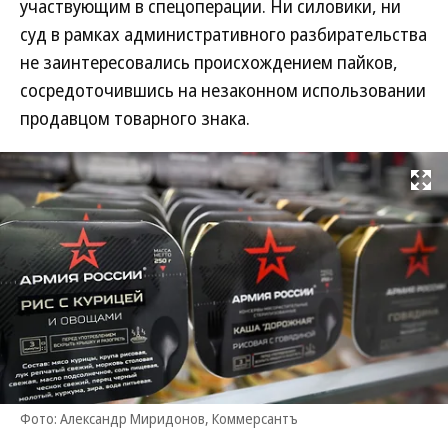
участвующим в спецоперации. Ни силовики, ни
суд в рамках административного разбирательства
не заинтересовались происхождением пайков,
сосредоточившись на незаконном использовании
продавцом товарного знака.
Развернуть на
Фото: Александр Миридонов, Коммерсантъ