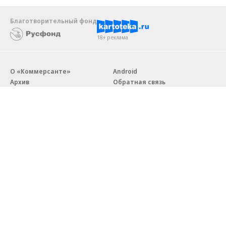
Благотворительный фонд
18+ реклама
О «Коммерсанте»
Android
Архив
Обратная связь
Контакты
Правовая информация
Реклама
E-mail рассылки
Вакансии
18+
© АО «Коммерсантъ». 127006, Москва, Оружейный переулок д. 41,
тел. +7 (495) 797-69-70.
Сетевое издание «Коммерсантъ» (доменное имя сайта:
kommersant.ru) зарегистрировано Федеральной службой
по надзору в сфере связи, информационных технологий и массовых
коммуникаций (Роскомнадзор), регистрационный номер и дата