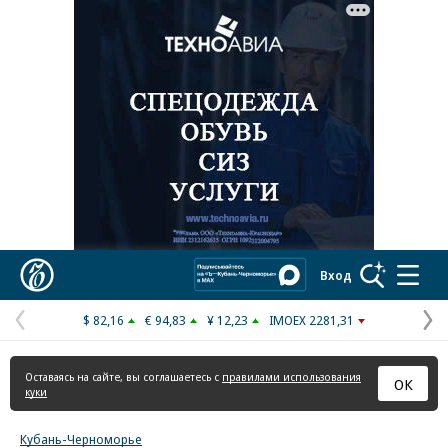
Реклама в «Ъ» www.kommersant.ru/ad
Коммерсантъ
Вход
$ 82,16
€ 94,83
¥ 12,23
IMOEX 2281,31
Предыдущая
С
страница
с
Оставаясь на сайте, вы соглашаетесь с
правилами использования
ОК
куки
Кубань-Черноморье