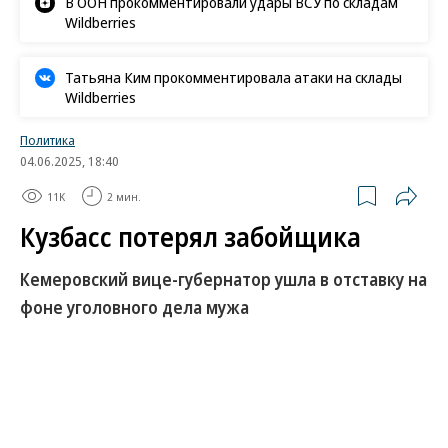
В ООН прокомментировали удары ВСУ по складам
Wildberries
Татьяна Ким прокомментировала атаки на склады
Wildberries
Политика
04.06.2025, 18:40
11K
2 мин.
Кузбасс потерял забойщика
Кемеровский вице-губернатор ушла в отставку на
фоне уголовного дела мужа
Заместитель губернатора Кемеровской области
по внутренней политике Ольга Турбаба 4 июня
ушла в отставку по собственному желанию.
Чиновница заняла пост еще при «тяжеловесе»