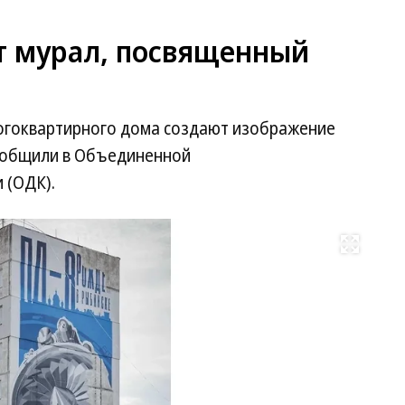
т мурал, посвященный
огоквартирного дома создают изображение
сообщили в Объединенной
 (ОДК).
Развернуть на весь экран
Фо
Ро