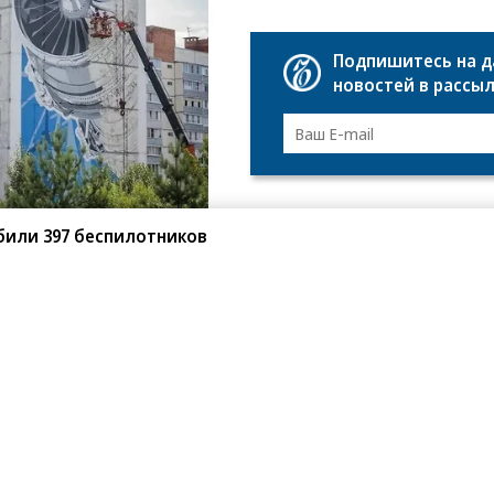
Подпишитесь на 
новостей в рассы
били 397 беспилотников
ыбинское предприятие «ОДК-Сатурн», входящее
е этого года серийное производство двигателей
граффити-художник Антон Кошак.
 жилого дома символизирует связь предприятия
связана с моторостроением»,— отметили в ОДК.