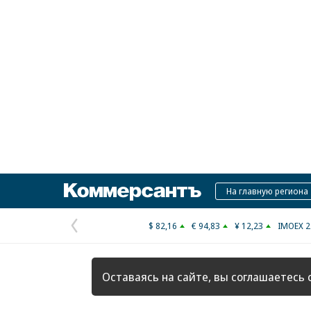
Коммерсантъ
На главную региона
$ 82,16
€ 94,83
¥ 12,23
IMOEX 2
Предыдущая
страница
Оставаясь на сайте, вы соглашаетесь 