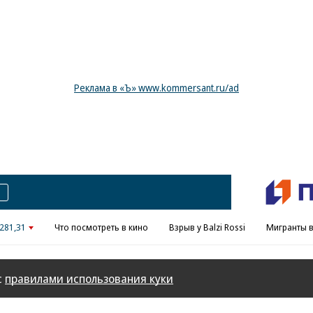
Реклама в «Ъ» www.kommersant.ru/ad
281,31
Что посмотреть в кино
Взрыв у Balzi Rossi
Мигранты в
с
правилами использования куки