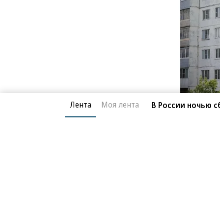
Лента
Моя лента
В России ночью с
Фото: Ростех
Инициатором проекта выступило р
в ОДК Ростеха и запустившее в июн
ПД-8. Автор мурала — московский 
«Изображение двигателя на фасаде
и города, чья история неразрывно 