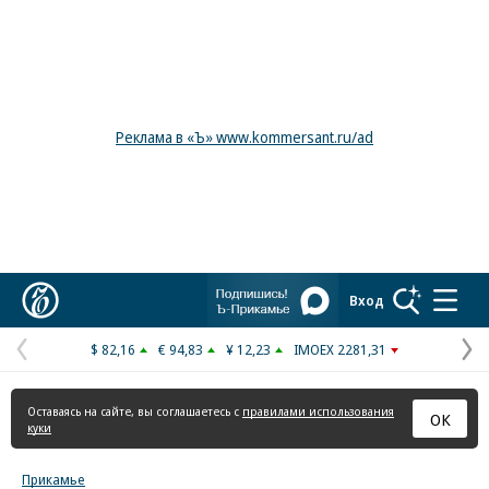
Реклама в «Ъ» www.kommersant.ru/ad
Коммерсантъ
Вход
$ 82,16
€ 94,83
¥ 12,23
IMOEX 2281,31
Предыдущая
С
страница
с
Оставаясь на сайте, вы соглашаетесь с
правилами использования
ОК
куки
Прикамье