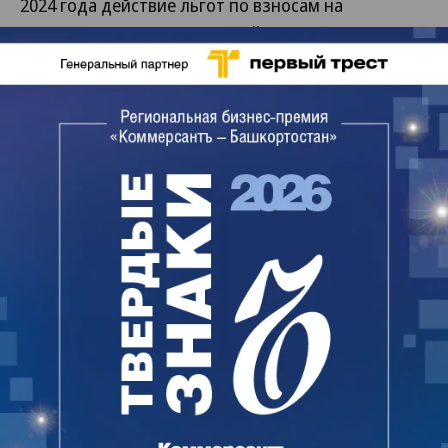
2024 года действие льгот по взносам на
капремонт для определенной категории граждан.
Собственникам жилых помещений в возрасте от
70 лет компенсируется 50% суммы взноса на
капремонт, а в возрасте 80 лет и старше – 100%.
Льготы также получат неработающие пенсионеры
или инвалиды первой – второй группы.
Затраты республиканского бюджета на эти цели
составят в 2023 году 40,3 млн руб., в 2024 году —
44,9 млн руб.
Венера Хисамова
Читайте нас в
Telegram
и
ВКонтакте