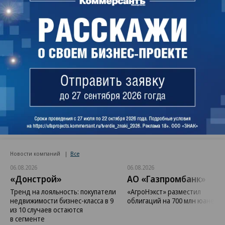
Поделиться
Читайте нас в
MAX
и в
Телеграме
Новости компаний
Все
06.08.2026
06.08.2026
«Донстрой»
АО «Газпромбанк»
Тренд на лояльность: покупатели
«АгроНэкст» разместил
недвижимости бизнес-класса в 9
облигаций на 700 млн юаней
из 10 случаев остаются
в сегменте