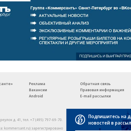
санте»
Реклама
Обратная связь
Вакансии
Правовая информация
Android
E-mail рассылки
Подпишитесь на 
реулок д. 41,
тел. +7 (495) 797-69-70.
Партнерские проекты/матери
новостей в рассы
«Промо» и «Официальное со
а: kommersant.ru) зарегистрировано