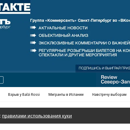
Реклама в «Ъ» www.kommersant.ru/ad
Взрыв у Balzi Rossi
Мигранты в Испании
Навстречу выборам
с
правилами использования куки