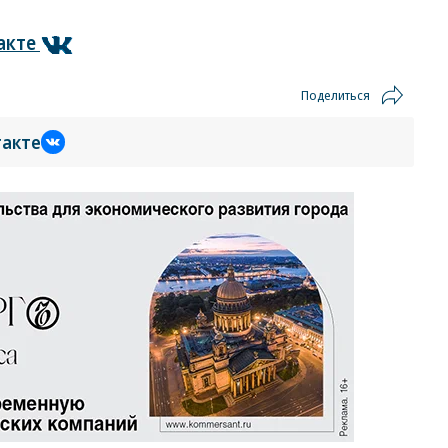
акте
Поделиться
такте