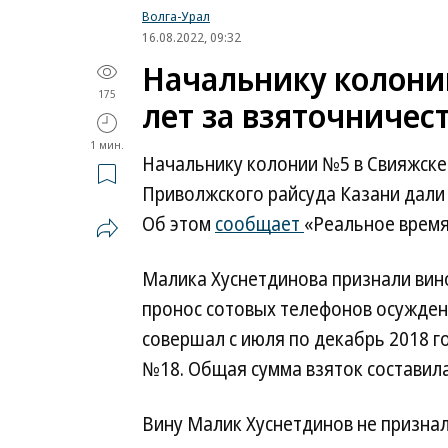
Волга-Урал
16.08.2022, 09:32
Начальнику колони
175
лет за взяточничес
1 мин.
Начальнику колонии №5 в Свияжске
Приволжского райсуда Казани дали 
Об этом
сообщает
«Рeальное время
Малика Хуснетдинова признали вин
пронос сотовых телефонов осужденн
совершал с июля по декабрь 2018 г
№18. Общая сумма взяток составила 
Вину Малик Хуснетдинов не признал.