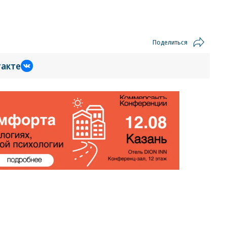
Поделиться
такте