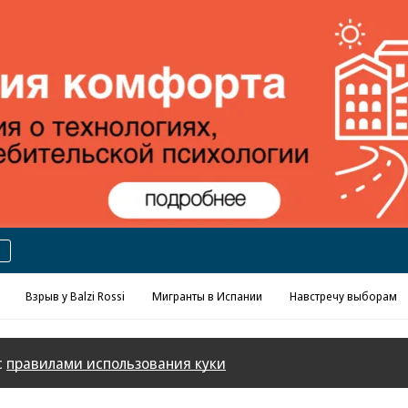
Реклама в «Ъ» www.kommersant.ru/ad
Взрыв у Balzi Rossi
Мигранты в Испании
Навстречу выборам
с
правилами использования куки