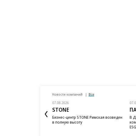
Новости компаний
Все
07.08.2026
07.
STONE
П
Бизнес-центр STONE Римская возведен
В Д
в полную высоту
ком
ESG