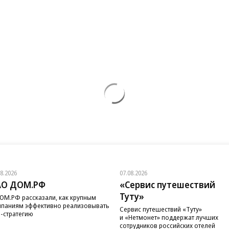
08.2026
07.08.2026
АО ДОМ.РФ
«Сервис путешествий
Туту»
ОМ.РФ рассказали, как крупным
паниям эффективно реализовывать
Сервис путешествий «Туту»
-стратегию
и «Нетмонет» поддержат лучших
сотрудников российских отелей