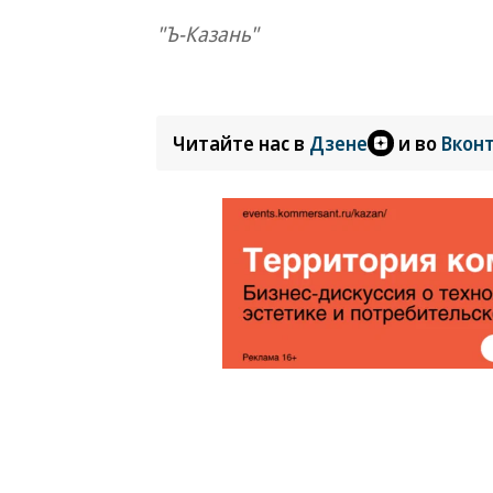
"Ъ-Казань"
Читайте нас в
Дзене
и во
Вкон