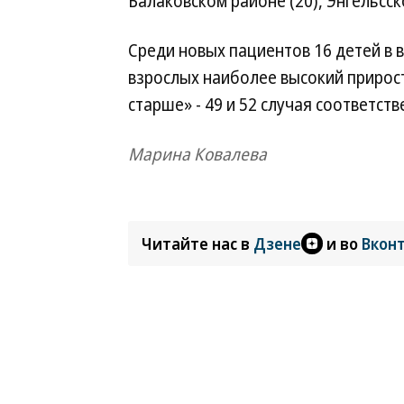
Балаковском районе (20), Энгельсск
Среди новых пациентов 16 детей в в
взрослых наиболее высокий прирост 
старше» - 49 и 52 случая соответст
Марина Ковалева
Читайте нас в
Дзене
и во
Вкон