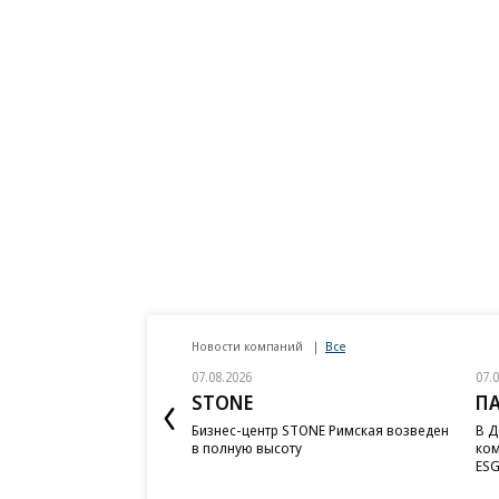
Новости компаний
Все
07.08.2026
07.
STONE
П
Бизнес-центр STONE Римская возведен
В Д
в полную высоту
ком
ESG