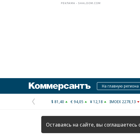
РЕКЛАМА • SHALDOM.COM
Коммерсантъ
На главную региона
$ 81,40
€ 94,05
¥ 12,18
IMOEX 2278,13
Предыдущая
страница
Оставаясь на сайте, вы соглашаетесь 