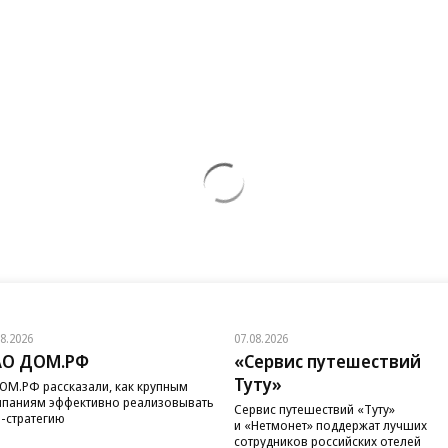
08.2026
07.08.2026
АО ДОМ.РФ
«Сервис путешествий
Туту»
ОМ.РФ рассказали, как крупным
паниям эффективно реализовывать
Сервис путешествий «Туту»
-стратегию
и «Нетмонет» поддержат лучших
сотрудников российских отелей