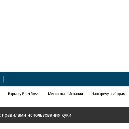
Реклама в «Ъ» www.kommersant.ru/ad
Взрыв у Balzi Rossi
Мигранты в Испании
Навстречу выборам
с
правилами использования куки