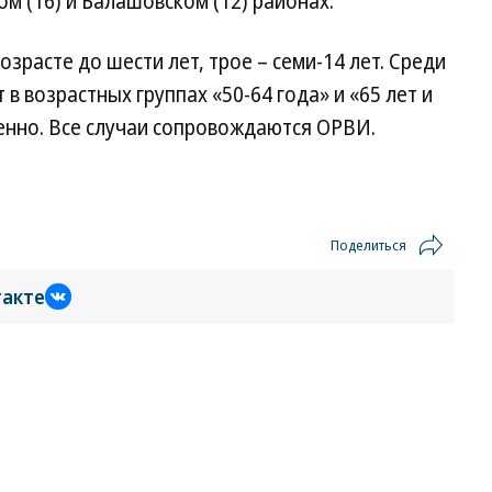
ом (16) и Балашовском (12) районах.
озрасте до шести лет, трое – семи-14 лет. Среди
в возрастных группах «50-64 года» и «65 лет и
венно. Все случаи сопровождаются ОРВИ.
Поделиться
такте