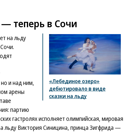
 — теперь в Сочи
ет на льду
 Сочи.
ходят
у
«Лебединое озеро»
 но и над ним,
дебютировало в виде
лом арены
сказки на льду
ставе
ния: партию
ских гастролях исполняет олимпийская, мировая
на льду Виктория Синицина, принца Зигфрида —