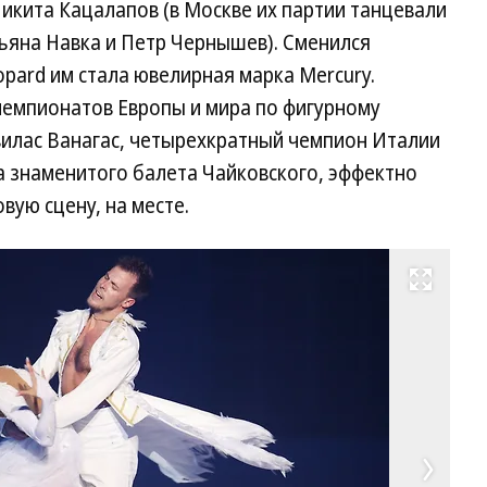
икита Кацалапов (в Москве их партии танцевали
ьяна Навка и Петр Чернышев). Сменился
opard им стала ювелирная марка Mercury.
чемпионатов Европы и мира по фигурному
илас Ванагас, четырехкратный чемпион Италии
а знаменитого балета Чайковского, эффектно
вую сцену, на месте.
Развернуть на весь экран