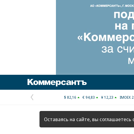
Коммерсантъ
$ 82,16
€ 94,83
¥ 12,23
IMOEX 2
Предыдущая
страница
Оставаясь на сайте, вы соглашаетесь 