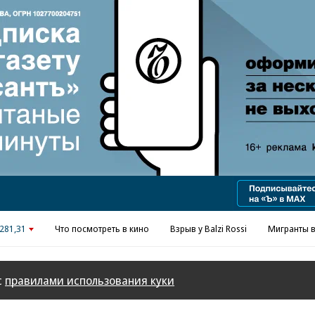
Реклама в «Ъ» www.kommersant.ru/ad
281,31
Что посмотреть в кино
Взрыв у Balzi Rossi
Мигранты в
с
правилами использования куки