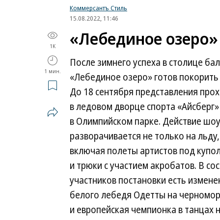
Коммерсантъ Стиль
15.08.2022, 11:46
«Лебединое озеро»
1K
После зимнего успеха в столице бал
1 мин.
«Лебединое озеро» готов покорить
До 18 сентября представления про
в ледовом дворце спорта «Айсберг»
в Олимпийском парке. Действие шо
разворачивается не только на льду,
включая полеты артистов под купо
и трюки с участием акробатов. В со
участников постановки есть измене
белого лебедя Одетты на черномор
и европейская чемпионка в танцах 