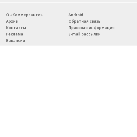
О «Коммерсанте»
Android
Архив
Обратная связь
Контакты
Правовая информация
Реклама
E-mail рассылки
Вакансии
18+
© АО «Коммерсантъ». 127006, Москва, Оружейный переулок д. 41,
тел. +7 (495) 797-69-70.
Сетевое издание «Коммерсантъ» (доменное имя сайта:
kommersant.ru) зарегистрировано Федеральной службой
по надзору в сфере связи, информационных технологий и массовых
коммуникаций (Роскомнадзор), регистрационный номер и дата
принятия решения о регистрации: серия
Эл № ФС77-76922
от 11 октября 2019 г.
Партнерские проекты/материалы, новости компаний, материалы
с пометкой «Промо» и «Официальное сообщение» опубликованы
на коммерческой основе.