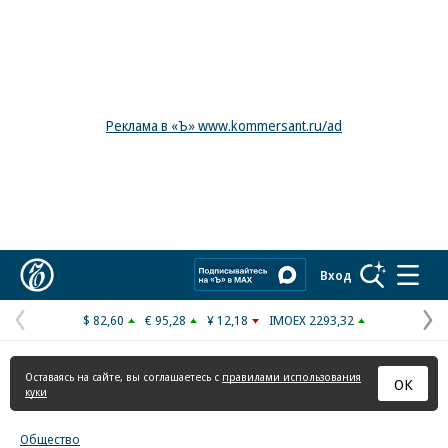
Реклама в «Ъ» www.kommersant.ru/ad
Коммерсантъ
Вход
$ 82,60
€ 95,28
¥ 12,18
IMOEX 2293,32
Предыдущая
С
страница
с
Оставаясь на сайте, вы соглашаетесь с
правилами использования
ОК
куки
Общество