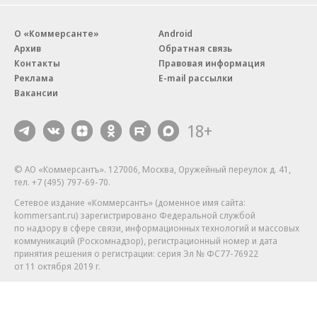
О «Коммерсанте»
Android
Архив
Обратная связь
Контакты
Правовая информация
Реклама
E-mail рассылки
Вакансии
18+
© АО «Коммерсантъ». 127006, Москва, Оружейный переулок д. 41,
тел. +7 (495) 797-69-70.
Сетевое издание «Коммерсантъ» (доменное имя сайта:
kommersant.ru) зарегистрировано Федеральной службой
по надзору в сфере связи, информационных технологий и массовых
коммуникаций (Роскомнадзор), регистрационный номер и дата
принятия решения о регистрации: серия
Эл № ФС77-76922
от 11 октября 2019 г.
Партнерские проекты/материалы, новости компаний, материалы
с пометкой «Промо» и «Официальное сообщение» опубликованы
на коммерческой основе.