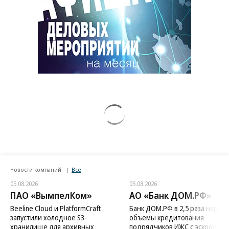
Новости компаний
Все
05.08.2026
05.08.2026
ПАО «ВымпелКом»
АО «Банк ДОМ.РФ»
Beeline Cloud и PlatformCraft
Банк ДОМ.РФ в 2,5 раза нараст
запустили холодное S3-
объемы кредитования
хранилище для архивных
подрядчиков ИЖС с эскроу