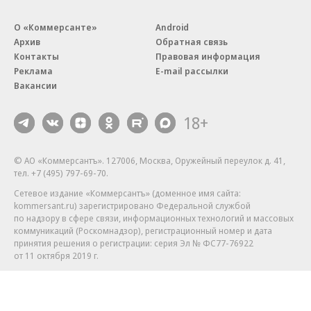
О «Коммерсанте»
Android
Архив
Обратная связь
Контакты
Правовая информация
Реклама
E-mail рассылки
Вакансии
18+
© АО «Коммерсантъ». 127006, Москва, Оружейный переулок д. 41,
тел. +7 (495) 797-69-70.
Сетевое издание «Коммерсантъ» (доменное имя сайта:
kommersant.ru) зарегистрировано Федеральной службой
по надзору в сфере связи, информационных технологий и массовых
коммуникаций (Роскомнадзор), регистрационный номер и дата
принятия решения о регистрации: серия
Эл № ФС77-76922
от 11 октября 2019 г.
Партнерские проекты/материалы, новости компаний, материалы
с пометкой «Промо» и «Официальное сообщение» опубликованы
на коммерческой основе.