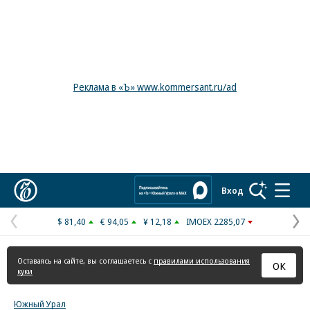
Реклама в «Ъ» www.kommersant.ru/ad
Коммерсантъ
Вход
$ 81,40
€ 94,05
¥ 12,18
IMOEX 2285,07
Предыдущая
С
страница
с
Оставаясь на сайте, вы соглашаетесь с
правилами использования
ОК
куки
Южный Урал