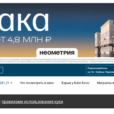
Реклама в «Ъ» www.kommersant.ru/ad
281,31
Что посмотреть в кино
Взрыв у Balzi Rossi
Мигранты в
с
правилами использования куки