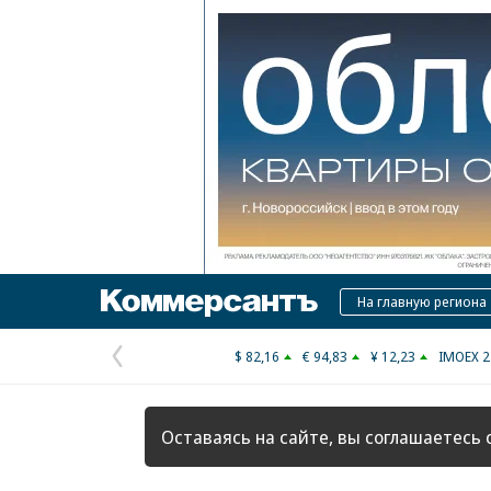
Коммерсантъ
На главную региона
$ 82,16
€ 94,83
¥ 12,23
IMOEX 2
Предыдущая
страница
Оставаясь на сайте, вы соглашаетесь 