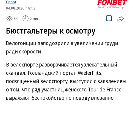
Спорт
04.08.2026, 18:13
Реклама, ООО Фонкор
8K
2 мин.
Бюстгальтеры к осмотру
Велогонщиц заподозрили в увеличении груди
ради скорости
В велоспорте разворачивается увлекательный
скандал. Голландский портал WielerFlits,
посвященный велоспорту, выступил с заявлением
о том, что ряд участниц женского Tour de France
выражают беспокойство по поводу внезапно
увеличившихся, вероятно не без помощи вкладок
в бюстгальтеры, размеров груди некоторых
соперниц. Дело в том, что ряд исследований
показывает, что большая грудь заметно улучшает