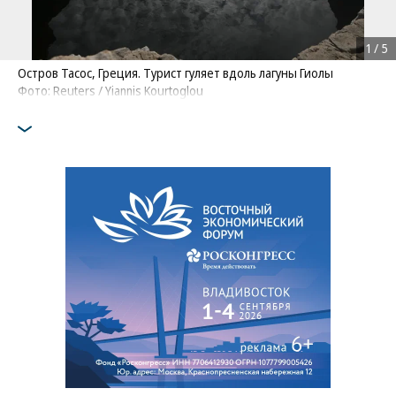
1
/
5
Остров Тасос, Греция. Турист гуляет вдоль лагуны Гиолы
Фото: Reuters / Yiannis Kourtoglou