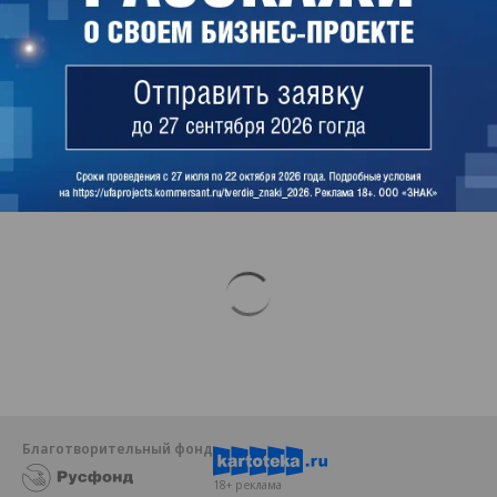
период прошлого года.
Майя Иванова
Читайте нас в
Telegram
и
ВКонтакте
Благотворительный фонд
18+ реклама