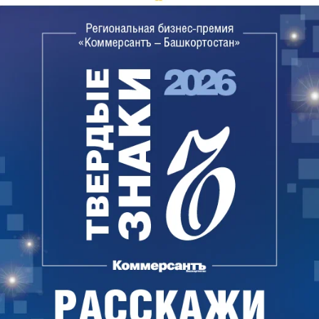
раза больше, чем за полгода в 2021 году. Так,
добыча сырой нефти и природного газа выросла в
3,1 раза (172,69 млрд руб.), добыча металлических
руд — на 11,2% (25,39 млрд руб.), прочих
полезных ископаемых — на 39,8% (3,24 млрд руб.).
В сфере обрабатывающих производств отгружено
продукции на 828,5 млрд руб., что на 10,8%
больше, чем в январе-июне 2021 года, а в сфере
обеспечения электрической энергией, газом и
паром, кондиционирования воздуха — на 82,2
млрд руб. (рост на 6,6%). В сфере водоснабжения,
водоотведения, организации сбора и утилизации
отходов, деятельности по ликвидации
загрязнений отгружено продукции на 14,7 млрд
руб., это на 5,1% меньше, чем за аналогичный