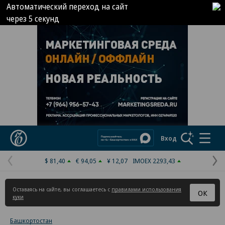
Автоматический переход на сайт
через
5
секунд
Реклама в «Ъ» www.kommersant.ru/ad
Коммерсантъ
Вход
$ 81,40
€ 94,05
¥ 12,07
IMOEX 2293,43
Предыдущая
С
страница
с
Оставаясь на сайте, вы соглашаетесь с
правилами использования
ОК
куки
Башкортостан