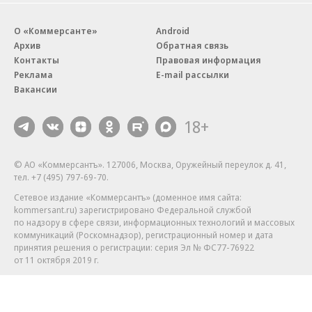
О «Коммерсанте»
Android
Архив
Обратная связь
Контакты
Правовая информация
Реклама
E-mail рассылки
Вакансии
18+
© АО «Коммерсантъ». 127006, Москва, Оружейный переулок д. 41,
тел. +7 (495) 797-69-70.
Сетевое издание «Коммерсантъ» (доменное имя сайта:
kommersant.ru) зарегистрировано Федеральной службой
по надзору в сфере связи, информационных технологий и массовых
коммуникаций (Роскомнадзор), регистрационный номер и дата
принятия решения о регистрации: серия
Эл № ФС77-76922
от 11 октября 2019 г.
Партнерские проекты/материалы, новости компаний, материалы
с пометкой «Промо» и «Официальное сообщение» опубликованы
на коммерческой основе.