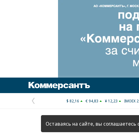
Коммерсантъ
$ 82,16
€ 94,83
¥ 12,23
IMOEX 2
Предыдущая
страница
Оставаясь на сайте, вы соглашаетесь 