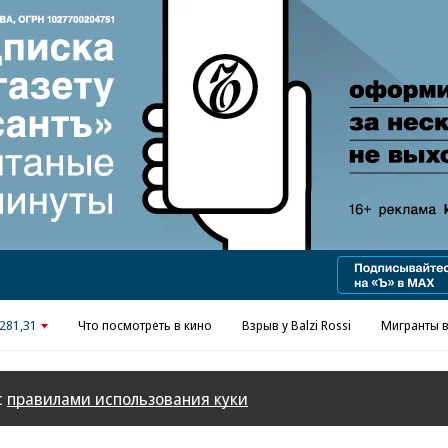
Реклама в «Ъ» www.kommersant.ru/ad
281,31
Что посмотреть в кино
Взрыв у Balzi Rossi
Мигранты в
с
правилами использования куки