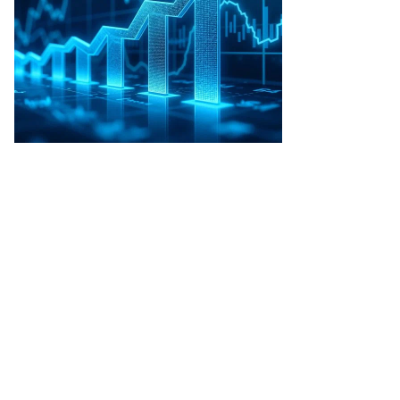
то:
гений
вленко,
ммерсантъ