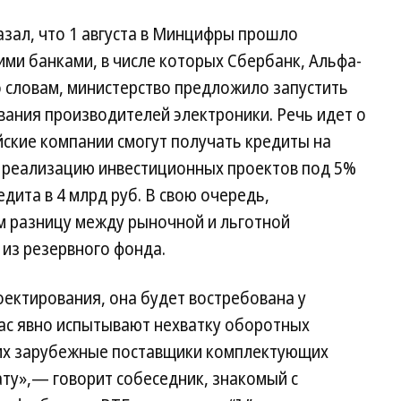
азал, что 1 августа в Минцифры прошло
ми банками, в числе которых Сбербанк, Альфа-
го словам, министерство предложило запустить
вания производителей электроники. Речь идет о
йские компании смогут получать кредиты на
а реализацию инвестиционных проектов под 5%
дита в 4 млрд руб. В свою очередь,
м разницу между рыночной и льготной
 из резервного фонда.
оектирования, она будет востребована у
час явно испытывают нехватку оборотных
то их зарубежные поставщики комплектующих
ту»,— говорит собеседник, знакомый с