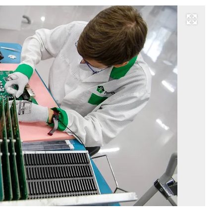
Развернуть на весь экран
Фо
Ев
Па
Ко