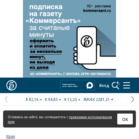
Реклама в «Ъ» www.kommersant.ru/ad
Коммерсантъ
Вход
$ 82,16
€ 94,83
¥ 12,23
IMOEX 2281,31
Предыдущая
С
страница
с
Оставаясь на сайте, вы соглашаетесь с
правилами использования
ОК
куки
Урал