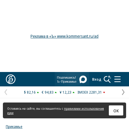
Реклама в «Ъ» www.kommersant.ru/ad
Коммерсантъ
Вход
$ 82,16
€ 94,83
¥ 12,23
IMOEX 2281,31
Предыдущая
С
страница
с
Оставаясь на сайте, вы соглашаетесь с
правилами использования
ОК
куки
Прикамье