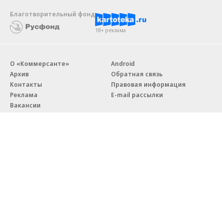
Благотворительный фонд
18+ реклама
О «Коммерсанте»
Android
Архив
Обратная связь
Контакты
Правовая информация
Реклама
E-mail рассылки
Вакансии
18+
© АО «Коммерсантъ». 127006, Москва, Оружейный переулок д. 41,
тел. +7 (495) 797-69-70.
Сетевое издание «Коммерсантъ» (доменное имя сайта:
kommersant.ru) зарегистрировано Федеральной службой
по надзору в сфере связи, информационных технологий и массовых
коммуникаций (Роскомнадзор), регистрационный номер и дата
принятия решения о регистрации: серия
Эл № ФС77-76922