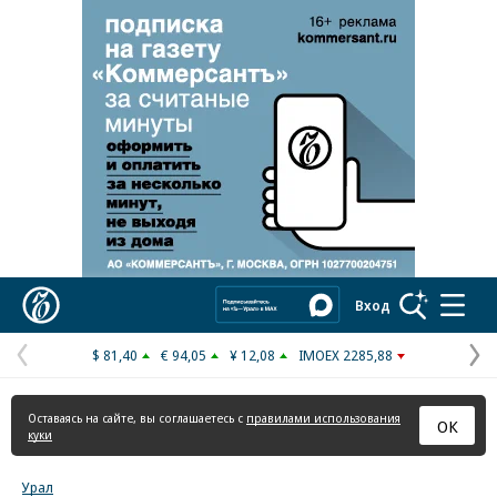
Реклама в «Ъ» www.kommersant.ru/ad
Коммерсантъ
Вход
$ 81,40
€ 94,05
¥ 12,08
IMOEX 2285,88
Предыдущая
С
страница
с
Оставаясь на сайте, вы соглашаетесь с
правилами использования
ОК
куки
Урал