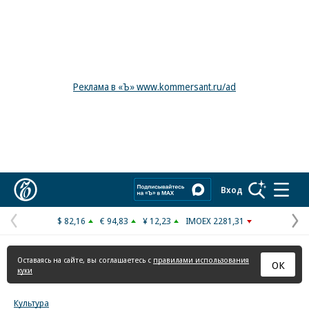
Реклама в «Ъ» www.kommersant.ru/ad
Коммерсантъ
Вход
$ 82,16
€ 94,83
¥ 12,23
IMOEX 2281,31
Предыдущая
С
страница
с
Оставаясь на сайте, вы соглашаетесь с
правилами использования
ОК
куки
Культура