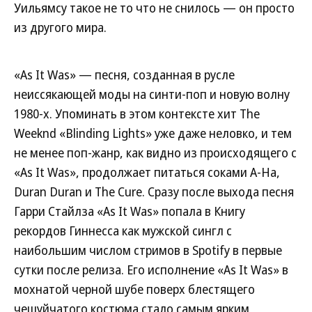
Уильямсу такое не то что не снилось — он просто
из другого мира.
«As It Was» — песня, созданная в русле
неиссякающей моды на синти-поп и новую волну
1980-х. Упоминать в этом контексте хит The
Weeknd «Blinding Lights» уже даже неловко, и тем
не менее поп-жанр, как видно из происходящего с
«As It Was», продолжает питаться соками A-Ha,
Duran Duran и The Cure. Сразу после выхода песня
Гарри Стайлза «As It Was» попала в Книгу
рекордов Гиннесса как мужской сингл с
наибольшим числом стримов в Spotify в первые
сутки после релиза. Его исполнение «As It Was» в
мохнатой черной шубе поверх блестящего
чешуйчатого костюма стало самым ярким