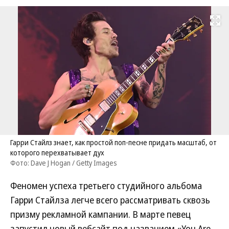
Развернуть на
Гарри Стайлз знает, как простой поп-песне придать масштаб, от
которого перехватывает дух
Фото: Dave J Hogan / Getty Images
Феномен успеха третьего студийного альбома
Гарри Стайлза легче всего рассматривать сквозь
призму рекламной кампании. В марте певец
запустил новый вебсайт под названием «You Are