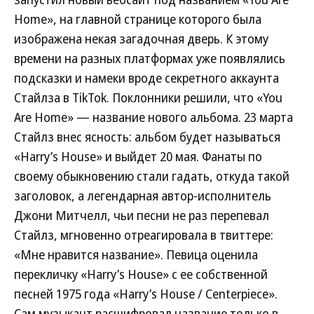
Home», на главной странице которого была
изображена некая загадочная дверь. К этому
времени на разных платформах уже появлялись
подсказки и намеки вроде секретного аккаунта
Стайлза в TikTok. Поклонники решили, что «You
Are Home» — название нового альбома. 23 марта
Стайлз внес ясность: альбом будет называться
«Harry’s House» и выйдет 20 мая. Фанаты по
своему обыкновению стали гадать, откуда такой
заголовок, а легендарная автор-исполнитель
Джони Митчелл, чьи песни не раз перепевал
Стайлз, мгновенно отреагировала в твиттере:
«Мне нравится название». Певица оценила
перекличку «Harry’s House» с ее собственной
песней 1975 года «Harry’s House / Centerpiece».
Сам музыкант расшифровал название только в