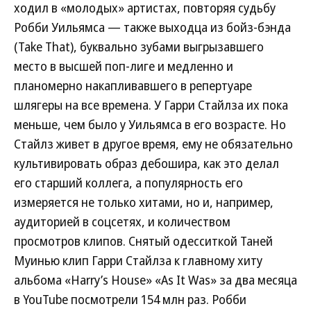
ходил в «молодых» артистах, повторяя судьбу
Робби Уильямса — также выходца из бойз-бэнда
(Take That), буквально зубами выгрызавшего
место в высшей поп-лиге и медленно и
планомерно накапливавшего в репертуаре
шлягеры на все времена. У Гарри Стайлза их пока
меньше, чем было у Уильямса в его возрасте. Но
Стайлз живет в другое время, ему не обязательно
культивировать образ дебошира, как это делал
его старший коллега, а популярность его
измеряется не только хитами, но и, например,
аудиторией в соцсетях, и количеством
просмотров клипов. Снятый одесситкой Таней
Муинью клип Гарри Стайлза к главному хиту
альбома «Harry’s House» «As It Was» за два месяца
в YouTube посмотрели 154 млн раз. Робби