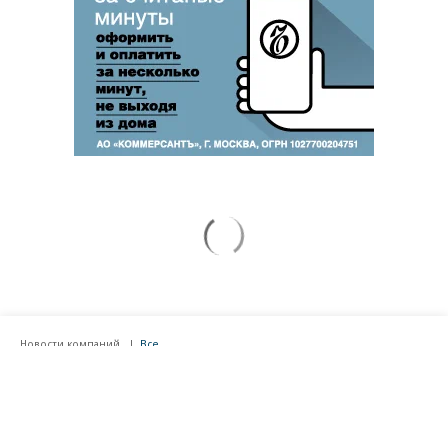
Новости компаний
Все
07.08.2026
07.08.2026
STONE
ПАО ДОМ.РФ
Бизнес-центр STONE Римская
В ДОМ.РФ рассказали, как
возведен в полную высоту
крупным компаниям эффектив